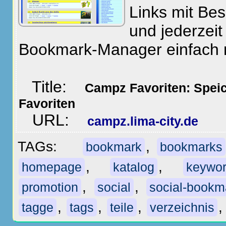
Links mit Be
und jederzeit
Bookmark-Manager einfach
Title:
Campz Favoriten: Speic
Favoriten
URL:
campz.lima-city.de
TAGs:
,
bookmark
bookmarks
,
,
homepage
katalog
keywo
,
,
promotion
social
social-bookm
,
,
,
tagge
tags
teile
verzeichnis