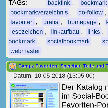
TAGs:
,
backlink
bookmark
,
bookmarkverzeichnis
do-follow
,
,
,
favoriten
gratis
homepage
,
,
,
lesezeichen
linkaufbau
links
,
,
bookmark
socialbookmark
sp
webmaster
Campz Favoriten: Speicher, Teile und 
Datum: 10-05-2018 (13:05:00)
Der Katalog 
im Social-Bo
Favoriten-Po