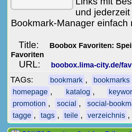
Links mit Be
und jederzeit
Bookmark-Manager einfach
Title:
Boobox Favoriten: Spei
Favoriten
URL:
boobox.lima-city.de/fav
TAGs:
,
bookmark
bookmarks
,
,
homepage
katalog
keywo
,
,
promotion
social
social-bookm
,
,
,
tagge
tags
teile
verzeichnis