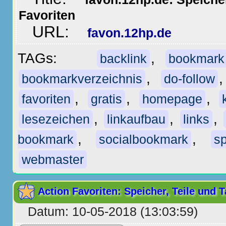
Favoriten
URL:
favon.12hp.de
TAGs:
,
backlink
bookmark
,
bookmarkverzeichnis
do-follow
,
,
,
favoriten
gratis
homepage
,
,
,
lesezeichen
linkaufbau
links
,
,
bookmark
socialbookmark
sp
webmaster
Action Favoriten: Speicher, Teile und 
Datum: 10-05-2018 (13:03:59)