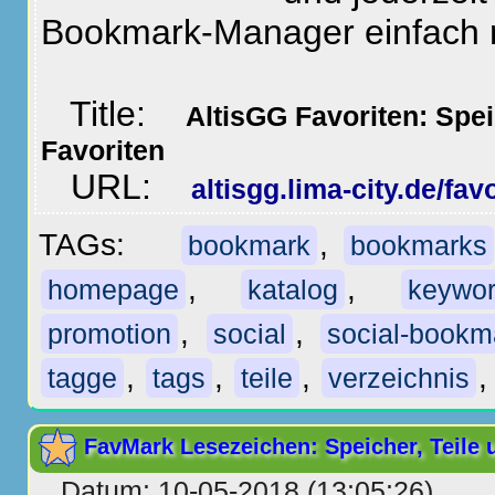
Bookmark-Manager einfach
Title:
AltisGG Favoriten: Spei
Favoriten
URL:
altisgg.lima-city.de/favo
TAGs:
,
bookmark
bookmarks
,
,
homepage
katalog
keywo
,
,
promotion
social
social-bookm
,
,
,
tagge
tags
teile
verzeichnis
FavMark Lesezeichen: Speicher, Teile 
Datum: 10-05-2018 (13:05:26)