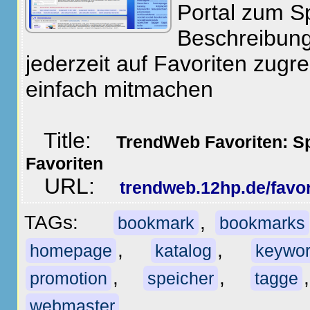
Portal zum S
Beschreibun
jederzeit auf Favoriten zug
einfach mitmachen
Title:
TrendWeb Favoriten: Sp
Favoriten
URL:
trendweb.12hp.de/favor
TAGs:
,
bookmark
bookmarks
,
,
homepage
katalog
keywo
,
,
promotion
speicher
tagge
webmaster