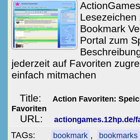
ActionGames 
Lesezeichen 
Bookmark Ver
Portal zum S
Beschreibun
jederzeit auf Favoriten zug
einfach mitmachen
Title:
Action Favoriten: Speic
Favoriten
URL:
actiongames.12hp.de/fa
TAGs:
,
bookmark
bookmarks