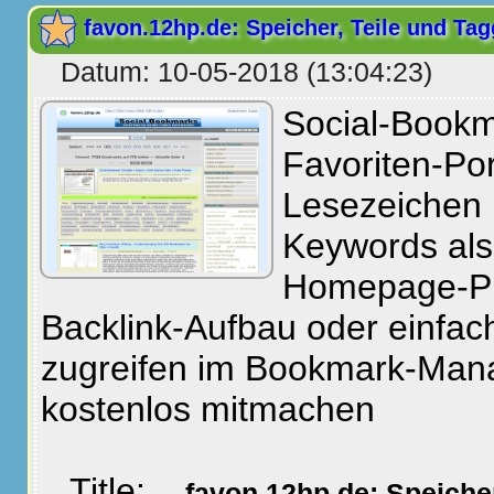
favon.12hp.de: Speicher, Teile und Tag
Datum: 10-05-2018 (13:04:23)
Social-Bookm
Favoriten-Po
Lesezeichen 
Keywords als 
Homepage-P
Backlink-Aufbau oder einfach
zugreifen im Bookmark-Man
kostenlos mitmachen
Title:
favon.12hp.de: Speiche