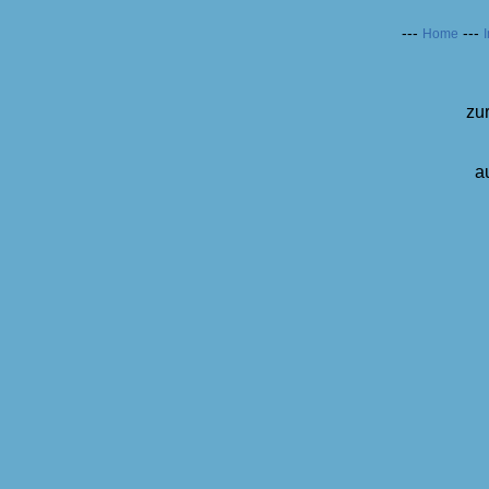
---
---
Home
I
zu
a