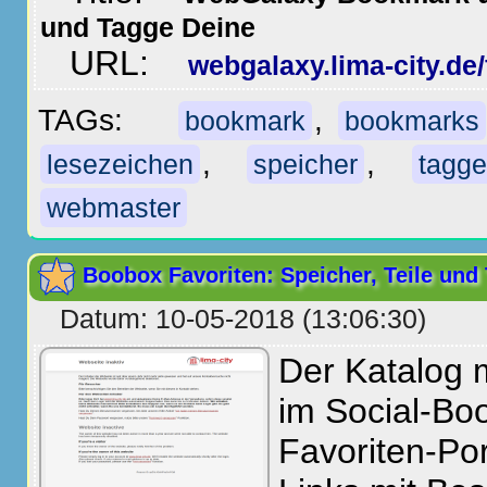
und Tagge Deine
URL:
webgalaxy.lima-city.de/
TAGs:
,
bookmark
bookmarks
,
,
lesezeichen
speicher
tagge
webmaster
Boobox Favoriten: Speicher, Teile und
Datum: 10-05-2018 (13:06:30)
Der Katalog 
im Social-Bo
Favoriten-Po