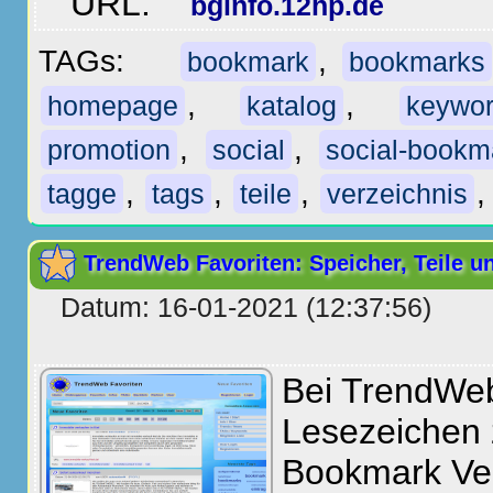
URL:
bginfo.12hp.de
TAGs:
,
bookmark
bookmarks
,
,
homepage
katalog
keywo
,
,
promotion
social
social-bookm
,
,
,
tagge
tags
teile
verzeichnis
TrendWeb Favoriten: Speicher, Teile u
Datum: 16-01-2021 (12:37:56)
Bei TrendWeb
Lesezeichen 
Bookmark Ver