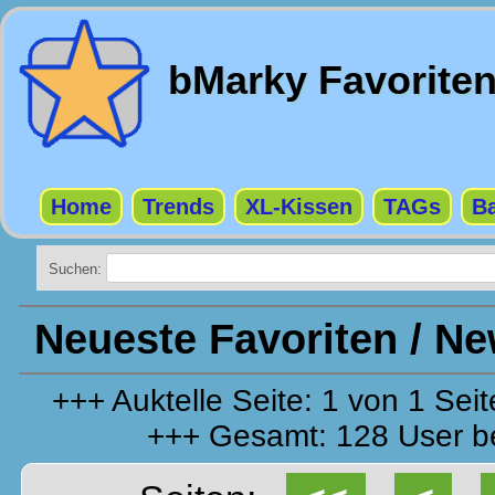
bMarky Favorite
Home
Trends
XL-Kissen
TAGs
Ba
Suchen:
Neueste Favoriten / N
+++ Auktelle Seite: 1 von 1 Se
+++ Gesamt: 128 User be