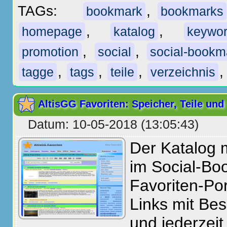
TAGs:
,
bookmark
bookmarks
,
,
homepage
katalog
keywo
,
,
promotion
social
social-bookm
,
,
,
tagge
tags
teile
verzeichnis
AltisGG Favoriten: Speicher, Teile und
Datum: 10-05-2018 (13:05:43)
Der Katalog 
im Social-Bo
Favoriten-Po
Links mit Be
und jederzeit