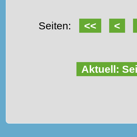
Seiten:
<<
<
Aktuell: Se