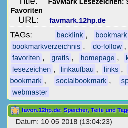
Title:
FavMark Lesezeichen: S
Favoriten
URL:
favmark.12hp.de
TAGs:
,
backlink
bookmark
,
bookmarkverzeichnis
do-follow
,
,
,
favoriten
gratis
homepage
,
,
,
lesezeichen
linkaufbau
links
,
,
bookmark
socialbookmark
sp
webmaster
favon.12hp.de: Speicher, Teile und Tag
Datum: 10-05-2018 (13:04:23)