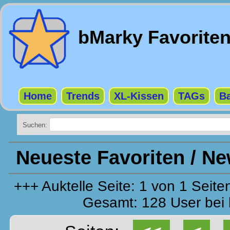
bMarky Favorite
Home
Trends
XL-Kissen
TAGs
Ba
Suchen:
Neueste Favoriten / N
+++ Auktelle Seite: 1 von 1 Sei
Gesamt: 128 User bei 