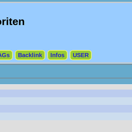
riten
AGs
Backlink
Infos
USER