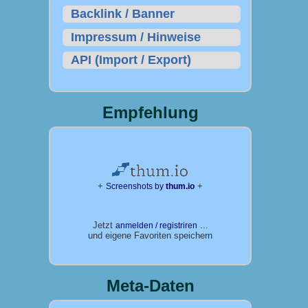
Backlink / Banner
Impressum / Hinweise
API (Import / Export)
Empfehlung
+
+
Screenshots by
thum.io
Jetzt
...
anmelden / registriren
und eigene Favoriten speichern
Meta-Daten