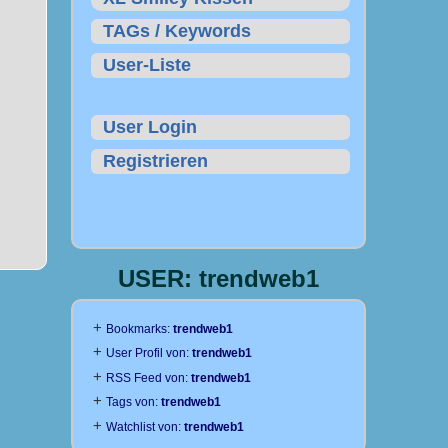
TAGs / Keywords
User-Liste
User Login
Registrieren
USER: trendweb1
+
Bookmarks:
trendweb1
+
User Profil von:
trendweb1
+
RSS Feed von:
trendweb1
+
Tags von:
trendweb1
+
Watchlist von:
trendweb1