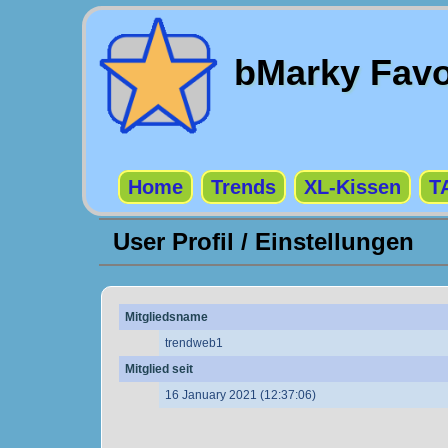
bMarky Favo
Home
Trends
XL-Kissen
T
User Profil / Einstellungen
Mitgliedsname
trendweb1
Mitglied seit
16 January 2021 (12:37:06)