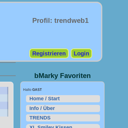
Profil: trendweb1
Registrieren
Login
bMarky Favoriten
Hallo
GAST
Home / Start
Info / Über
TRENDS
XL Smiley Kissen