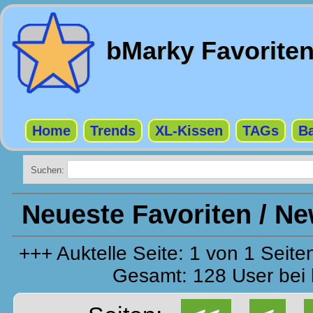
bMarky Favorite
Home
Trends
XL-Kissen
TAGs
Ba
Suchen:
Neueste Favoriten / N
+++ Auktelle Seite: 1 von 1 Sei
Gesamt: 128 User bei 