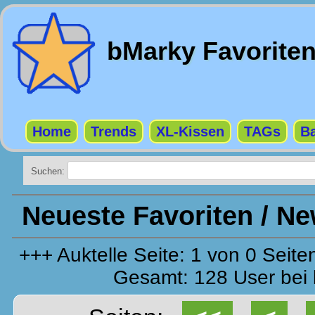
bMarky Favorite
Home
Trends
XL-Kissen
TAGs
Ba
Suchen:
Neueste Favoriten / N
+++ Auktelle Seite: 1 von 0 Sei
Gesamt: 128 User bei 