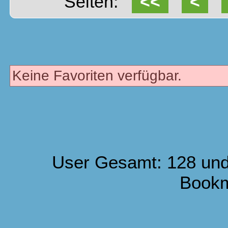
Seiten:
<<
<
Keine Favoriten verfügbar.
User Gesamt: 128 und
Book