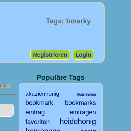
Tags: bmarky
Registrieren
Login
Populäre Tags
URL
akazienhonig
blütenhonig
bookmark
bookmarks
eintrag
eintragen
heidehonig
favoriten
homepage