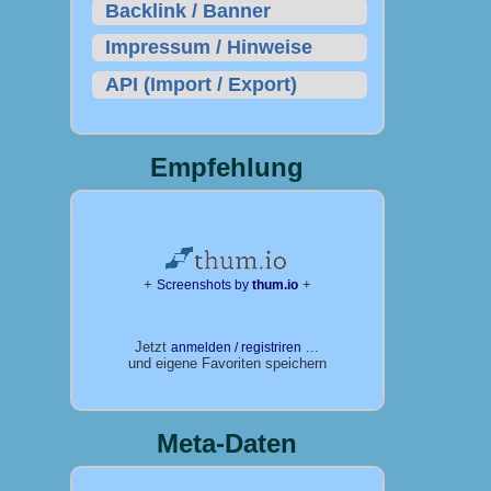
Backlink / Banner
Impressum / Hinweise
API (Import / Export)
Empfehlung
+
+
Screenshots by
thum.io
Jetzt
...
anmelden / registriren
und eigene Favoriten speichern
Meta-Daten