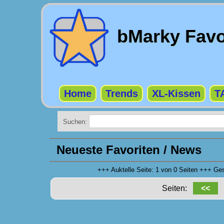
bMarky Favo
Home
Trends
XL-Kissen
T
Suchen:
Neueste Favoriten / News
+++ Auktelle Seite: 1 von 0 Seiten +++ G
Seiten:
<<