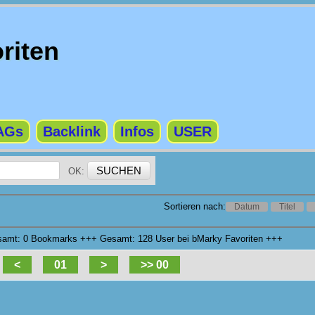
riten
AGs
Backlink
Infos
USER
OK:
Sortieren nach:
Datum
Titel
esamt: 0 Bookmarks +++ Gesamt: 128 User bei bMarky Favoriten +++
<
01
>
>> 00