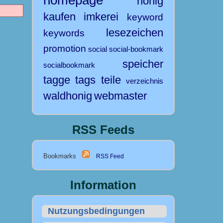
honig
kaufen
imkerei
keyword
lesezeichen
keywords
promotion
social
social-bookmark
speicher
socialbookmark
tagge
tags
teile
verzeichnis
waldhonig
webmaster
RSS Feeds
Bookmarks
RSS Feed
Information
Nutzungsbedingungen