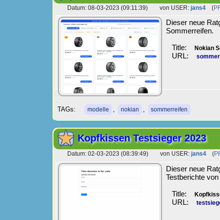
Datum: 08-03-2023 (09:11:39) von USER:
jans4
(
P
Dieser neue Ratg
Sommerreifen.
Title:
Nokian S
URL:
sommer-r
TAGs:
,
,
modelle
nokian
sommerreifen
Kopfkissen Testsieger 2023
Datum: 02-03-2023 (08:39:49) von USER:
jans4
(
P
Dieser neue Ratg
Testberichte von
Title:
Kopfkiss
URL:
testsieg