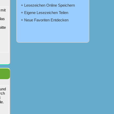
+ Lesezeichen Online Speichern
 mit
+ Eigene Lesezeichen Teilen
das
+ Neue Favoriten Entdecken
itte
 und
rch
t
de.