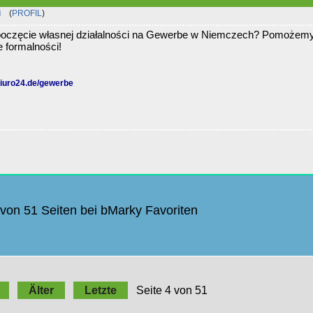
i
(
PROFIL
)
oczęcie własnej działalności na Gewerbe w Niemczech? Pomożemy
e formalności!
biuro24.de/gewerbe
4 von 51 Seiten bei bMarky Favoriten
Älter
Letzte
Seite 4 von 51