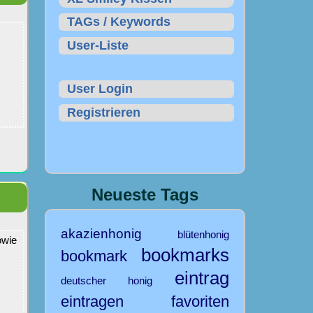
TAGs / Keywords
User-Liste
User Login
Registrieren
Neueste Tags
akazienhonig
blütenhonig
owie
bookmarks
bookmark
eintrag
deutscher honig
eintragen
favoriten