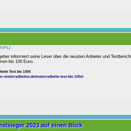
ROFIL
)
eber informiert seine Leser über die neusten Anbieter und Testberich
men bis 100 Euro.
helm Test bis 100€
ger-motorradhelme.de/motorradhelm-test-bis-100e/
stsieger 2023 auf einen Blick