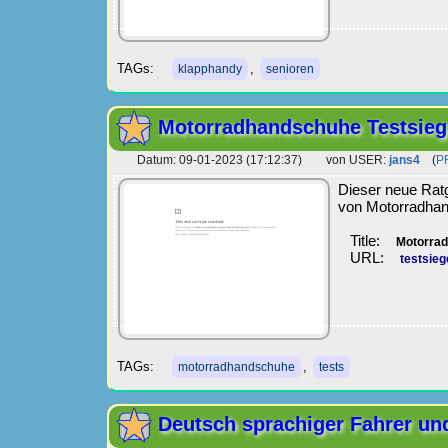
TAGs:
,
klapphandy
senioren
Motorradhandschuhe Testsieg
Datum: 09-01-2023 (17:12:37) von USER:
jans4
(
P
Dieser neue Ratg
von Motorradha
Title:
Motorrad
URL:
testsie
TAGs:
,
motorradhandschuhe
tests
Deutsch sprachiger Fahrer und