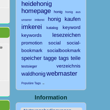
heidehonig
homepage
honig
honig aus
honig kaufen
unserer imkerei
imkerei
keyword
katalog
lesezeichen
keywords
promotion
social
social-
te
bookmark
socialbookmark
speicher
tagge
tags
teile
verzeichnis
testsieger
webmaster
waldhonig
→
Populäre Tags
Information