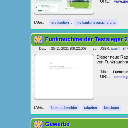
URL:
www.goc
TAGs:
,
mietkaution
mietkautionsversicherung
Funkrauchmelder Testsieger 2
Datum: 25-11-2021 (09:22:00) von USER:
jans4
(
P
Dieser neue Ratg
von Funkrauchm
Title:
Funkrauc
URL:
testsieg
TAGs:
,
,
funkrauchmelder
ratgeber
testsieger
Gewerbe