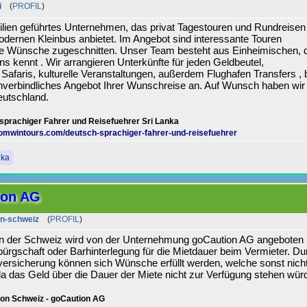
i
(
PROFIL
)
ilien geführtes Unternehmen, das privat Tagestouren und Rundreisen
odernen Kleinbus anbietet. Im Angebot sind interessante Touren
Ihre Wünsche zugeschnitten. Unser Team besteht aus Einheimischen, 
s kennt . Wir arrangieren Unterkünfte für jeden Geldbeutel,
Safaris, kulturelle Veranstaltungen, außerdem Flughafen Transfers , b
unverbindliches Angebot Ihrer Wunschreise an. Auf Wunsch haben wir
eutschland.
sprachiger Fahrer und Reisefuehrer Sri Lanka
omwintours.com/deutsch-sprachiger-fahrer-und-reisefuehrer
nka
ion AG
on-schweiz
(
PROFIL
)
 in der Schweiz wird von der Unternehmung goCaution AG angeboten
bürgschaft oder Barhinterlegung für die Mietdauer beim Vermieter. Du
versicherung können sich Wünsche erfüllt werden, welche sonst nich
a das Geld über die Dauer der Miete nicht zur Verfügung stehen wür
ion Schweiz - goCaution AG