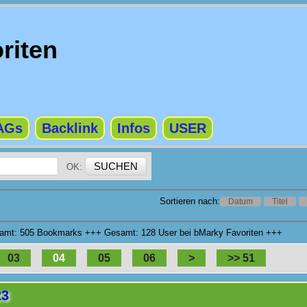
riten
AGs
Backlink
Infos
USER
OK:
Sortieren nach:
Datum
Titel
esamt: 505 Bookmarks +++ Gesamt: 128 User bei bMarky Favoriten +++
03
04
05
06
>
>> 51
23