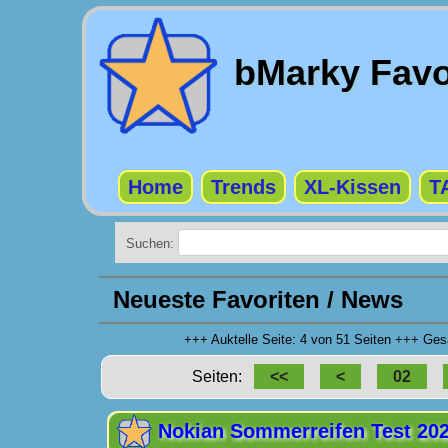
bMarky Favo
Home
Trends
XL-Kissen
T
Suchen:
Neueste Favoriten / News
+++ Auktelle Seite: 4 von 51 Seiten +++ G
Seiten:
<<
<
02
Nokian Sommerreifen Test 20