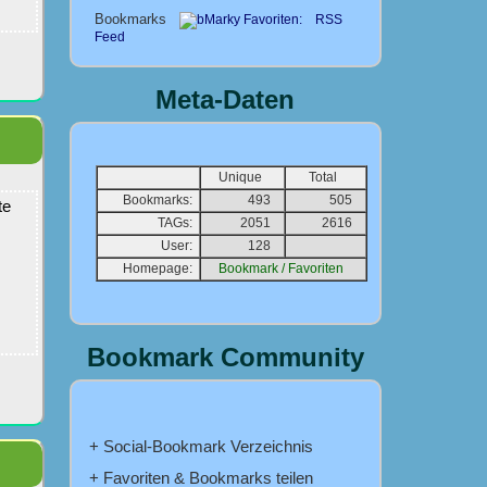
Bookmarks
RSS
Feed
Meta-Daten
Unique
Total
Bookmarks:
493
505
te
TAGs:
2051
2616
User:
128
Homepage:
Bookmark / Favoriten
Bookmark Community
+ Social-Bookmark Verzeichnis
+ Favoriten & Bookmarks teilen