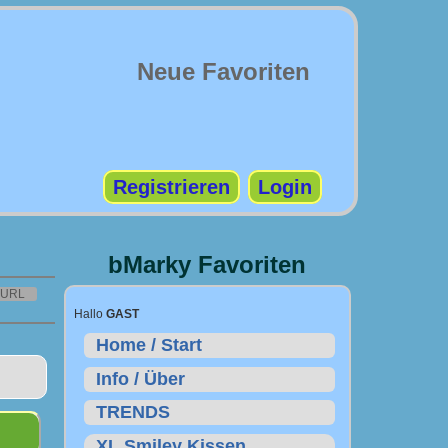
Neue Favoriten
Registrieren
Login
bMarky Favoriten
URL
Hallo
GAST
Home / Start
Info / Über
TRENDS
XL Smiley Kissen