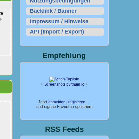
Nutzungsbedingungen
Backlink / Banner
te
.
Impressum / Hinweise
API (Import / Export)
Empfehlung
+
+
Screenshots by
thum.io
Jetzt
...
anmelden / registriren
und eigene Favoriten speichern
RSS Feeds