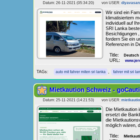
Datum: 26-11-2021 (05:34:20) von USER:
diyavasan
Wir sind ein Fam
klimatisiertem m
individuell auf 
SRI Lanka besten
Besichtigungen , 
fordern Sie ein 
Referenzen in D
Title:
Deutsch 
URL:
www.jer
TAGs:
,
auto mit fahrer miten sri lanka
fahrer mit sri la
Mietkaution Schweiz - goCaut
Datum: 25-11-2021 (14:21:53) von USER:
mietkauti
Die Mietkaution
ersetzt die Bank
die Mietkautions
möglich wären, d
Title:
Mietkaut