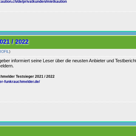
aution.ch/de/privatkunden/mietkaution
021 / 2022
ROFIL
)
eber informiert seine Leser über die neusten Anbieter und Testberich
eldern.
hmelder Testsieger 2021 / 2022
er-funkrauchmelder.de/