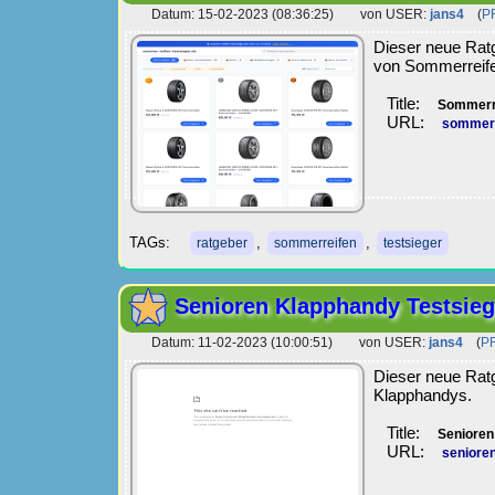
Datum: 15-02-2023 (08:36:25) von USER:
jans4
(
P
Dieser neue Ratg
von Sommerreife
Title:
Sommerre
URL:
sommer-r
TAGs:
,
,
ratgeber
sommerreifen
testsieger
Senioren Klapphandy Testsieg
Datum: 11-02-2023 (10:00:51) von USER:
jans4
(
P
Dieser neue Ratg
Klapphandys.
Title:
Senioren
URL:
senioren