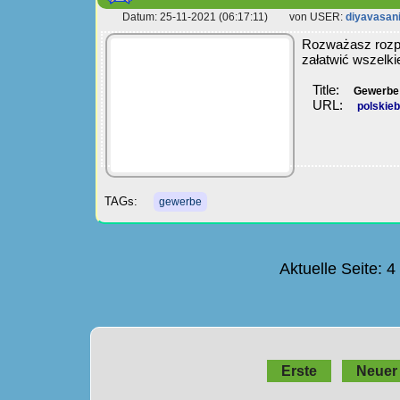
Datum: 25-11-2021 (06:17:11) von USER:
diyavasan
Rozważasz rozp
załatwić wszelki
Title:
Gewerbe
URL:
polskie
TAGs:
gewerbe
Aktuelle Seite: 
Erste
Neuer