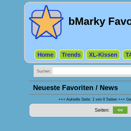
bMarky Favo
Home
Trends
XL-Kissen
T
Suchen:
Neueste Favoriten / News
+++ Auktelle Seite: 1 von 0 Seiten +++ 
Seiten:
<<