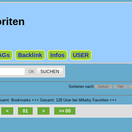
riten
AGs
Backlink
Infos
USER
OK:
Sortieren nach:
Datum
Titel
Gesamt: Bookmarks +++ Gesamt: 128 User bei bMarky Favoriten +++
<
01
>
>> 00