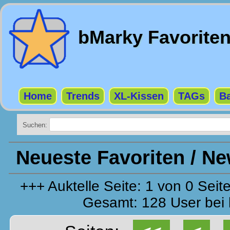
bMarky Favorite
Home
Trends
XL-Kissen
TAGs
Ba
Suchen:
Neueste Favoriten / N
+++ Auktelle Seite: 1 von 0 Se
Gesamt: 128 User bei 