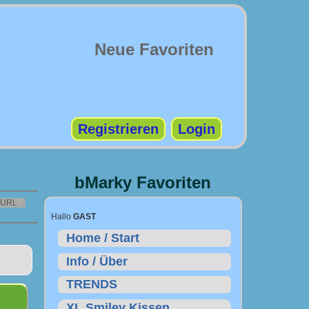
Neue Favoriten
Registrieren
Login
bMarky Favoriten
URL
Hallo
GAST
Home / Start
Info / Über
TRENDS
XL Smiley Kissen