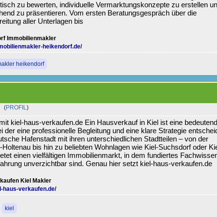
stisch zu bewerten, individuelle Vermarktungskonzepte zu erstellen u
hend zu präsentieren. Vom ersten Beratungsgespräch über die
reitung aller Unterlagen bis
rf Immobilienmakler
obilienmakler-heikendorf.de/
akler heikendorf
(
PROFIL
)
it kiel-haus-verkaufen.de Ein Hausverkauf in Kiel ist eine bedeuten
i der eine professionelle Begleitung und eine klare Strategie entsche
utsche Hafenstadt mit ihren unterschiedlichen Stadtteilen – von der
el-Holtenau bis hin zu beliebten Wohnlagen wie Kiel-Suchsdorf oder Kie
ietet einen vielfältigen Immobilienmarkt, in dem fundiertes Fachwisse
fahrung unverzichtbar sind. Genau hier setzt kiel-haus-verkaufen.de
kaufen Kiel Makler
l-haus-verkaufen.de/
,
kiel