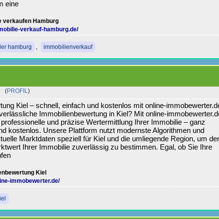
 eine
e verkaufen Hamburg
obilie-verkauf-hamburg.de/
,
ler hamburg
immobilienverkauf
(
PROFIL
)
ung Kiel – schnell, einfach und kostenlos mit online-immobewerter.d
verlässliche Immobilienbewertung in Kiel? Mit online-immobewerter.d
e professionelle und präzise Wertermittlung Ihrer Immobilie – ganz
d kostenlos. Unsere Plattform nutzt modernste Algorithmen und
ktuelle Marktdaten speziell für Kiel und die umliegende Region, um de
rktwert Ihrer Immobilie zuverlässig zu bestimmen. Egal, ob Sie Ihre
ufen
enbewertung Kiel
ine-immobewerter.de/
iel