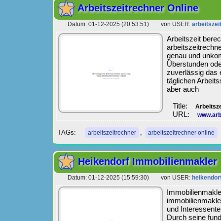
Arbeitszeitrechner Online
Datum: 01-12-2025 (20:53:51) von USER:
arbeitszei
Arbeitszeit bere
arbeitszeitrechne
genau und unkomp
Überstunden oder
zuverlässig das 
täglichen Arbeit
aber auch
Title:
Arbeitsz
URL:
www.arbe
TAGs:
,
arbeitszeitrechner
arbeitszeitrechner online
Heikendorf Immobilienmakler
Datum: 01-12-2025 (15:59:30) von USER:
heikendor
Immobilienmakle
immobilienmakler
und Interessent
Durch seine fund