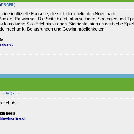
(
PROFIL
)
 eine inoffizielle Fanseite, die sich dem beliebten Novomatic-
ook of Ra widmet. Die Seite bietet Informationen, Strategien und Tip
das klassische Slot-Erlebnis suchen. Sie richtet sich an deutsche Spiel
 Spielmechanik, Bonusrunden und Gewinnmöglichkeiten.
Ra
-de.net/
(
PROFIL
)
ls schuhe
igh heels
hheelsonline.ch